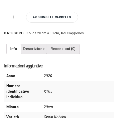
K105
AGGIUNGI AL CARRELLO
-
Koi
Ginrin
Koi da 20 cm a 30 cm
Koi Giapponesi
CATEGORIE:
,
Kohaku
quantità
Info
Descrizione
Recensioni (0)
Informazioni aggiuntive
Anno
2020
Numero
identificativo
K105
individuo
Misura
20cm
Varietà
Ginrin Kohaku