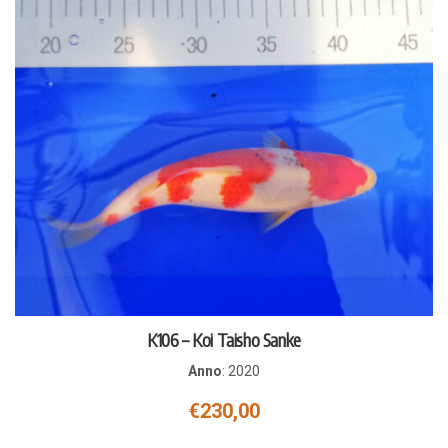
K106 – Koi Taisho Sanke
Anno
:
2020
€
230,00