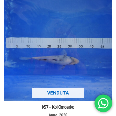
VENDUTA
K57 – Koi Omosako
Anno
:
2020