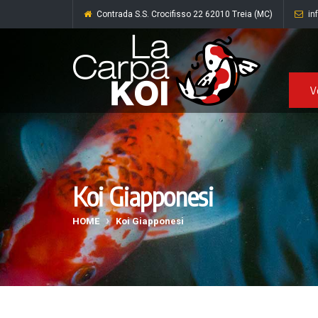
Contrada S.S. Crocifisso 22 62010 Treia (MC)
in
V
Koi Giapponesi
HOME
Koi Giapponesi