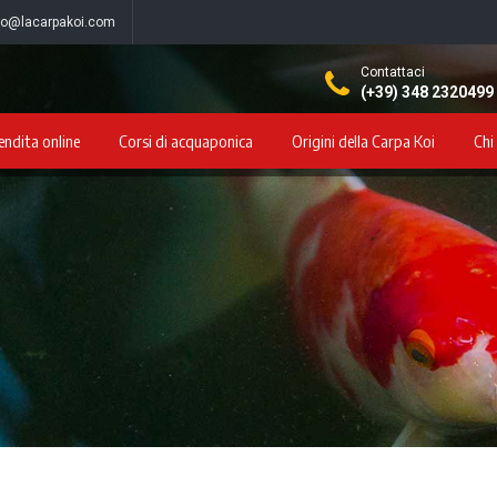
fo@lacarpakoi.com
Contattaci
(+39) 348 2320499
endita online
Corsi di acquaponica
Origini della Carpa Koi
Chi