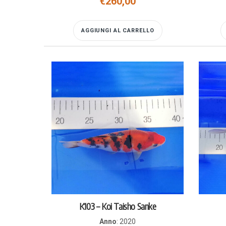
€
260,00
AGGIUNGI AL CARRELLO
K103 – Koi Taisho Sanke
Anno
:
2020