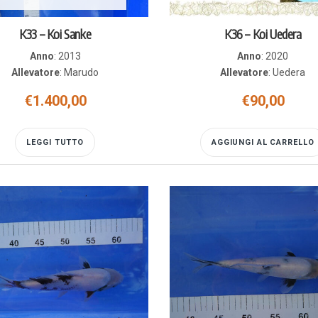
K33 – Koi Sanke
K36 – Koi Uedera
Anno
:
2013
Anno
:
2020
Allevatore
:
Marudo
Allevatore
:
Uedera
€
1.400,00
€
90,00
LEGGI TUTTO
AGGIUNGI AL CARRELLO