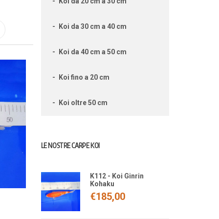
Koi da 20 cm a 30 cm
Koi da 30 cm a 40 cm
Koi da 40 cm a 50 cm
Koi fino a 20 cm
Koi oltre 50 cm
LE NOSTRE CARPE KOI
K112 - Koi Ginrin
Kohaku
€
185,00