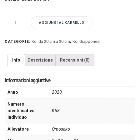
K58
AGGIUNGI AL CARRELLO
-
Koi
Omosako
Koi da 20 cm a 30 cm
Koi Giapponesi
CATEGORIE:
,
quantità
Info
Descrizione
Recensioni (0)
Informazioni aggiuntive
Anno
2020
Numero
identificativo
K58
individuo
Allevatore
Omosako