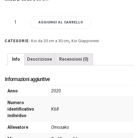
K68
AGGIUNGI AL CARRELLO
-
Koi
Omosako
Koi da 20 cm a 30 cm
Koi Giapponesi
CATEGORIE:
,
quantità
Info
Descrizione
Recensioni (0)
Informazioni aggiuntive
Anno
2020
Numero
identificativo
K68
individuo
Allevatore
Omosako