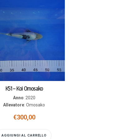
K51 – Koi Omosako
Anno
:
2020
Allevatore
:
Omosako
€
300,00
AGGIUNGI AL CARRELLO