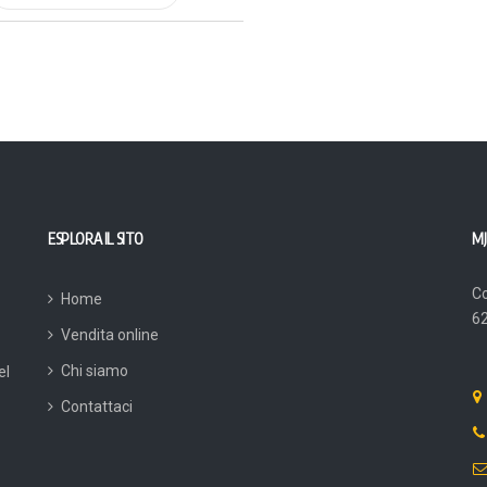
ESPLORA IL SITO
MJ
Co
Home
62
Vendita online
Chi siamo
el
Contattaci