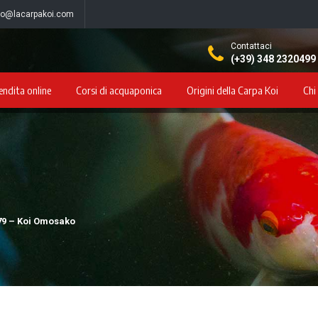
fo@lacarpakoi.com
Contattaci
(+39) 348 2320499
endita online
Corsi di acquaponica
Origini della Carpa Koi
Chi
79 – Koi Omosako