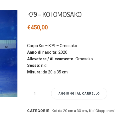
K79 – KOI OMOSAKO
€
450,00
Carpa Koi – K79 – Omosako
Anno di nascita:
2020
Allevatore / Allevamento:
Omosako
Sesso:
n.d.
Misura:
da 20 a 35 cm
K79
AGGIUNGI AL CARRELLO
-
Koi
Omosako
Koi da 20 cm a 30 cm
Koi Giapponesi
CATEGORIE:
,
quantità