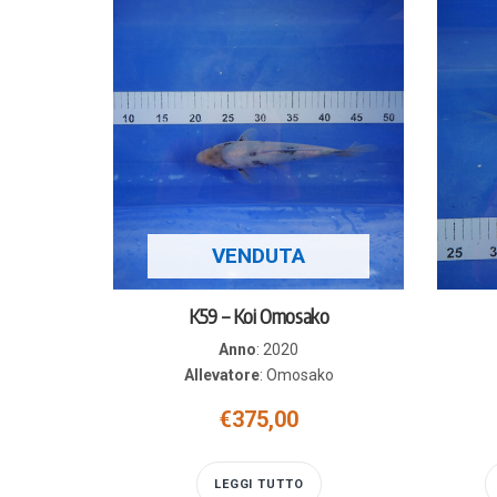
VENDUTA
K59 – Koi Omosako
Anno
:
2020
Allevatore
:
Omosako
€
375,00
LEGGI TUTTO