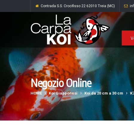
Contrada S.S. Crocifisso 22 62010 Treia (MC)
in
V
Negozio Online
HOME
Koi Giapponesi
Koi da 20 cm a 30 cm
K