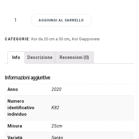
K82
AGGIUNGI AL CARRELLO
-
Koi
Taisho-
Koi da 20 cm a 30 cm
Koi Giapponesi
CATEGORIE:
,
Sanke
quantità
Info
Descrizione
Recensioni (0)
Informazioni aggiuntive
Anno
2020
Numero
identificativo
K82
individuo
Misura
25cm
Varietà
Sanke