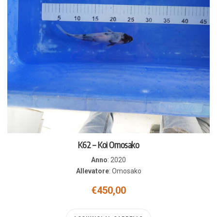
K62 – Koi Omosako
Anno
:
2020
Allevatore
:
Omosako
€
450,00