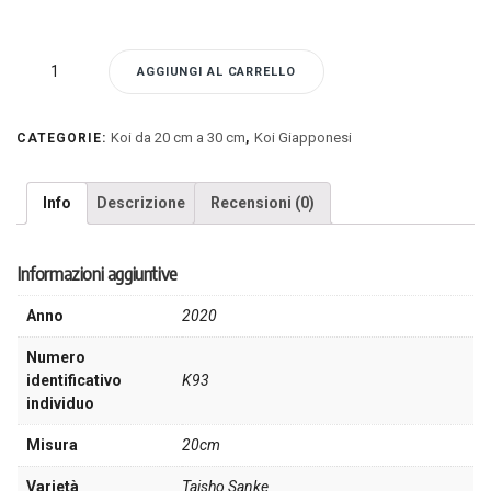
K93
AGGIUNGI AL CARRELLO
-
Koi
Taisho
Koi da 20 cm a 30 cm
Koi Giapponesi
CATEGORIE:
,
Sanke
quantità
Info
Descrizione
Recensioni (0)
Informazioni aggiuntive
Anno
2020
Numero
identificativo
K93
individuo
Misura
20cm
Varietà
Taisho Sanke