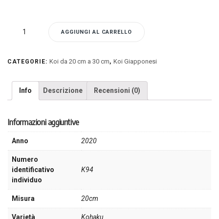
K94
AGGIUNGI AL CARRELLO
-
Koi
Kohaku
Koi da 20 cm a 30 cm
Koi Giapponesi
CATEGORIE:
,
quantità
Info
Descrizione
Recensioni (0)
Informazioni aggiuntive
Anno
2020
Numero
identificativo
K94
individuo
Misura
20cm
Varietà
Kohaku